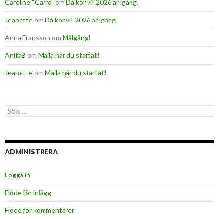
Caroline “Carro”
om
Då kör vi! 2026 är igång.
Jeanette
om
Då kör vi! 2026 är igång.
Anna Fransson
om
Målgång!
AnitaB
om
Maila när du startat!
Jeanette
om
Maila när du startat!
Sök
efter:
ADMINISTRERA
Logga in
Flöde för inlägg
Flöde för kommentarer