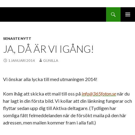
Sök
GÅ
PRIMÄR
TILL
MENY
INNEHÅLL
SENASTE NYTT
JA, DÅ ÄR VI IGÅNG!
1 JANUARI 2014
GUNILLA
Vi önskar alla lycka till med utmaningen 2014!
Kom ihåg att skicka ett mail till oss på
info@365foton.se
när du
har lagt in din första bild. Vi kollar att din länkning fungerar och
flyttar sedan upp dig till Aktiva deltagare. (Tydligen har
somliga fått felmeddelanden när de försökt maila på den här
adressen, men mailen kommer fram i alla fall.)