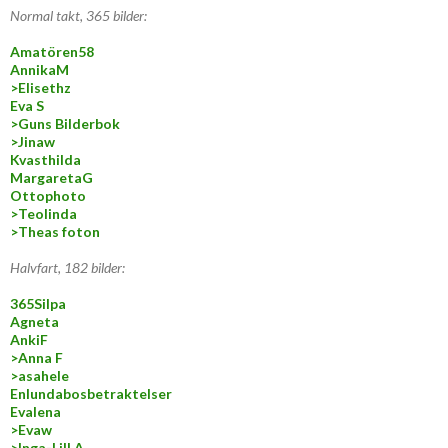
Normal takt, 365 bilder:
Amatören58
AnnikaM
>Elisethz
Eva S
>Guns Bilderbok
>Jinaw
Kvasthilda
MargaretaG
Ottophoto
>Teolinda
>Theas foton
Halvfart, 182 bilder:
365Silpa
Agneta
AnkiF
>Anna F
>asahele
Enlundabosbetraktelser
Evalena
>Evaw
>Inga-Lill A