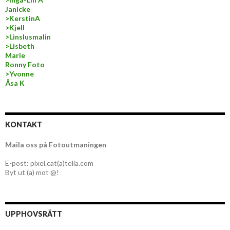
Janicke
>KerstinA
>Kjell
>Linslusmalin
>Lisbeth
Marie
Ronny Foto
>Yvonne
Åsa K
KONTAKT
Maila oss på Fotoutmaningen
E-post: pixel.cat(a)telia.com
Byt ut (a) mot @!
UPPHOVSRÄTT