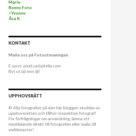
Marie
Ronny Foto
>Yvonne
Åsa K
KONTAKT
Maila oss på Fotoutmaningen
E-post: pixel.cat(a)telia.com
Byt ut (a) mot @!
UPPHOVSRÄTT
© Alla fotografier på den här bloggen skyddas av
upphovsrätten och tillhör respektive fotograf!
För förfrågningar om användning, lämna ett
meddelande direkt till fotografen eller maila till
webbmaster!