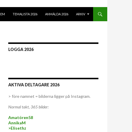
Å TILL INNEHÅLL
HEM
TEMALISTA 2026
ANMÄLDA 2026
ARKIV
LOGGA 2026
AKTIVA DELTAGARE 2026
> före namnet = bilderna ligger på Instagram.
Normal takt, 365 bilder:
Amatören58
AnnikaM
>Elisethz