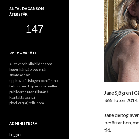
ANTAL DAGAR SOM
ÅTERSTÅR
UPPHOVSRÄTT
All text och alla bilder som
ligger här på bloggen är
skyddade av
upphovsrättslagen och får inte
laddas ner, kopieras och/eller
publiceras utan tillstånd.
Jane Sjögren i G
Kontakta oss på
365 foton 2014. 
pixel.cat(at)telia.com
Jane deltog även
berättar hon, me
ADMINISTRERA
tid.
Logga in