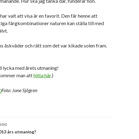
manande. Hur ska jag tänka där, funderar hon.
ar valt att visa är en favorit. Den får henne att
tiga färgkombinationer naturen kan ställa till med
älvt.
ns åskväder och rätt som det var kikade solen fram.
!
ll lycka med årets utmaning!
 kommer man att
hitta här
.)
Foto: Jane Sjögren
vigering
ÄGG
013 års utmaning?