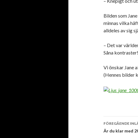
– Knepigt och ut
Bilden som Jane h
minnas vilka häf
alldeles av sig sj
– Det var världe
Såna kontraster
Vi önskar Jane a
(Hennes bilder
Inläggsna
FÖREGÅENDE INL
Är du klar med 2