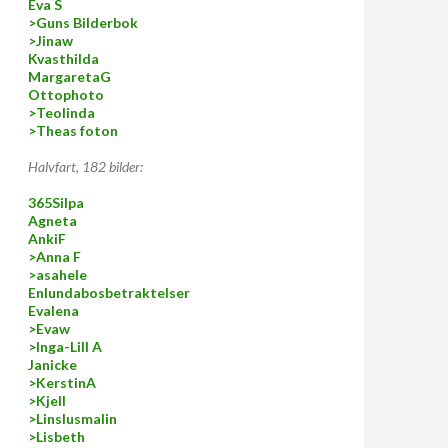
Eva S
>Guns Bilderbok
>Jinaw
Kvasthilda
MargaretaG
Ottophoto
>Teolinda
>Theas foton
Halvfart, 182 bilder:
365Silpa
Agneta
AnkiF
>Anna F
>asahele
Enlundabosbetraktelser
Evalena
>Evaw
>Inga-Lill A
Janicke
>KerstinA
>Kjell
>Linslusmalin
>Lisbeth