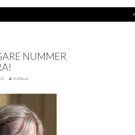
G
GARE NUMMER
A!
013
GUNILLA