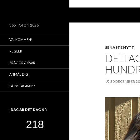
Sök
365 FOTON 2026
VÄLKOMMEN!
SENASTE NYTT
REGLER
DELTA
FRÅGOR & SVAR
HUNDR
ANMÄL DIG!
30 DECEMBER 2
PÅ INSTAGRAM?
IDAG ÄR DET DAG NR