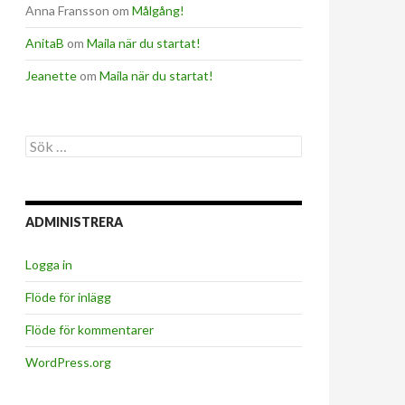
Anna Fransson
om
Målgång!
AnitaB
om
Maila när du startat!
Jeanette
om
Maila när du startat!
Sök
efter:
ADMINISTRERA
Logga in
Flöde för inlägg
Flöde för kommentarer
WordPress.org