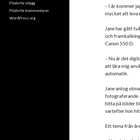
Flöde för inlägg
– I år kommer jag
Flöde för kommentarer
mycket att leva u
WordPress.org
Jane har gått två
och framkallning
Canon 550 D.
– Nu är det digi
att lära mig anv
automatik.
Jane antog utman
fotograferande. 
hitta på bilder t
vartefter hon hit
Ett tema från åre