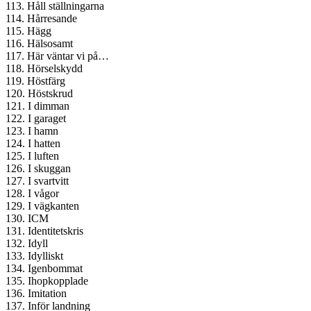
113. Håll ställningarna
114. Hårresande
115. Hägg
116. Hälsosamt
117. Här väntar vi på…
118. Hörselskydd
119. Höstfärg
120. Höstskrud
121. I dimman
122. I garaget
123. I hamn
124. I hatten
125. I luften
126. I skuggan
127. I svartvitt
128. I vågor
129. I vägkanten
130. ICM
131. Identitetskris
132. Idyll
133. Idylliskt
134. Igenbommat
135. Ihopkopplade
136. Imitation
137. Inför landning