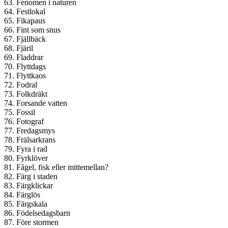
63. Fenomen i naturen
64. Festlokal
65. Fikapaus
66. Fint som snus
67. Fjällbäck
68. Fjäril
69. Fladdrar
70. Flyttdags
71. Flyttkaos
72. Fodral
73. Folkdräkt
74. Forsande vatten
75. Fossil
76. Fotograf
77. Fredagsmys
78. Frälsarkrans
79. Fyra i rad
80. Fyrklöver
81. Fågel, fisk eller mittemellan?
82. Färg i staden
83. Färgklickar
84. Färglös
85. Färgskala
86. Födelsedagsbarn
87. Före stormen