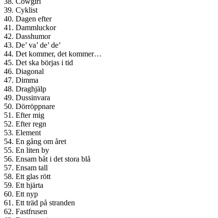
38. Cowgirl
39. Cyklist
40. Dagen efter
41. Dammluckor
42. Dasshumor
43. De’ va’ de’ de’
44. Det kommer, det kommer…
45. Det ska börjas i tid
46. Diagonal
47. Dimma
48. Draghjälp
49. Dussinvara
50. Dörröppnare
51. Efter mig
52. Efter regn
53. Element
54. En gång om året
55. En liten by
56. Ensam båt i det stora blå
57. Ensam tall
58. Ett glas rött
59. Ett hjärta
60. Ett nyp
61. Ett träd på stranden
62. Fastfrusen