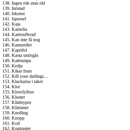
138. Ingen rök utan eld
139. Inrutad
140. Iskonst
141. Ispussel
142. Kaja
143. Kamelia
144. Kamouflerad
145. Kan inte få nog
146. Kantareller
147. Kaprifol
148. Kasta smörgås
149. Kattrumpa
150. Kedja
151. Kikar fram
152. Kill your darlings…
153. Klackarna i taket
154. Klor
155. Klorofyllrus
156. Kluster
157. Klädnypor
158. Klämmer
159. Knolling
160. Knopp
161. Kod
162. Kontraster