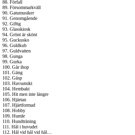
88. Förfall
89. Försommarkväll
90. Gatumusiker
91. Genomgående
92. Giftig
93. Glasskiosk
94. Grönt är skönt
95. Guckusko
96. Guldkub
97. Guldvatten
98. Gunga
99. Gurka
100. Går ihop
101. Gäng
102. Gäsp
103. Havsutsikt
104. Hembakt
105. Hit men inte längre
106. Hjärtan
107. Hjärtformad
108. Hobby
109. Humle
110. Hundträning
111. Hål i huvudet
112. Hål vid hål vid hål…