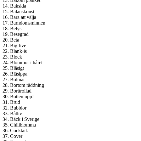
13. Bakom planket
14. Baksida
15. Balanskonst
16. Bara att välja
17. Barndomsminnen
18. Belyst
19. Besegrad
20. Beta
21. Big five
22. Blank-is
23. Block
24. Blommor i håret
25. Blåsigt
26. Blåsippa
27. Bolmar
28. Bortom räddning
29. Borttrollad
30. Botten upp!
31. Brud
32. Bubblor
33. Båtliv
34. Bäck i Sverige
35. Chiliblomma
36. Cocktail.
37. Cover