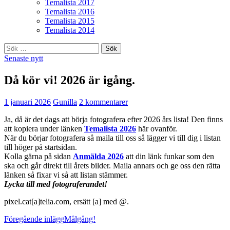
Temalista 2017
Temalista 2016
Temalista 2015
Temalista 2014
Sök
efter:
Senaste nytt
Då kör vi! 2026 är igång.
1 januari 2026
Gunilla
2 kommentarer
Ja, då är det dags att börja fotografera efter 2026 års lista! Den finns
att kopiera under länken
Temalista 2026
här ovanför.
När du börjar fotografera så maila till oss så lägger vi till dig i listan
till höger på startsidan.
Kolla gärna på sidan
Anmälda 2026
att din länk funkar som den
ska och går direkt till årets bilder. Maila annars och ge oss den rätta
länken så fixar vi så att listan stämmer.
Lycka till med fotograferandet!
pixel.cat[a]telia.com, ersätt [a] med @.
Inläggsnavigering
Föregående inlägg
Målgång!