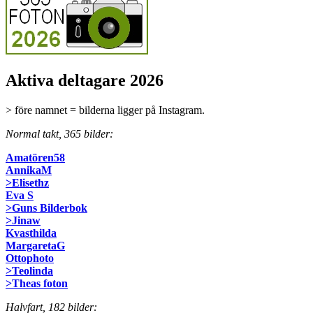
Aktiva deltagare 2026
> före namnet = bilderna ligger på Instagram.
Normal takt, 365 bilder:
Amatören58
AnnikaM
>Elisethz
Eva S
>Guns Bilderbok
>Jinaw
Kvasthilda
MargaretaG
Ottophoto
>Teolinda
>Theas foton
Halvfart, 182 bilder: