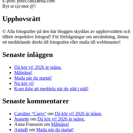
E-post: pixel.cat(a)telia.com
Byt ut (a) mot @!
Upphovsrätt
© Alla fotografier på den här bloggen skyddas av upphovsrätten och
tillhör respektive fotograf! För förfrågningar om användning, lämna
ett meddelande direkt till fotografen eller maila till webbmaster!
Senaste inläggen
Då kör vi! 2026 är igång.
Målgång!
Maila när du startat!
Nu kör vi!
Kom ihåg att meddela när du gått i mål!
Senaste kommentarer
Caroline “Carro”
om
Då kör vi! 2026 är igång.
Jeanette
om
Då kör vi! 2026 är igång.
Anna Fransson
om
Målgång!
AnitaB
om
Maila när du startat!