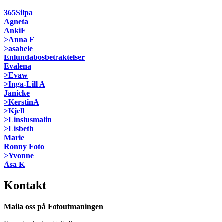
365Silpa
Agneta
AnkiF
>Anna F
>asahele
Enlundabosbetraktelser
Evalena
>Evaw
>Inga-Lill A
Janicke
>KerstinA
>Kjell
>Linslusmalin
>Lisbeth
Marie
Ronny Foto
>Yvonne
Åsa K
Kontakt
Maila oss på Fotoutmaningen