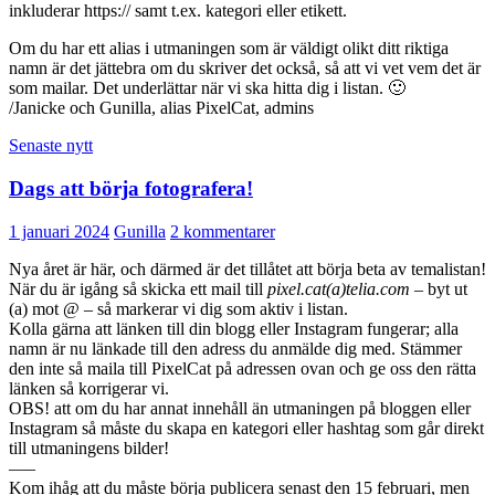
inkluderar https:// samt t.ex. kategori eller etikett.
Om du har ett alias i utmaningen som är väldigt olikt ditt riktiga
namn är det jättebra om du skriver det också, så att vi vet vem det är
som mailar. Det underlättar när vi ska hitta dig i listan. 🙂
/Janicke och Gunilla, alias PixelCat, admins
Senaste nytt
Dags att börja fotografera!
1 januari 2024
Gunilla
2 kommentarer
Nya året är här, och därmed är det tillåtet att börja beta av temalistan!
När du är igång så skicka ett mail till
pixel.cat(a)telia.com
– byt ut
(a) mot @ – så markerar vi dig som aktiv i listan.
Kolla gärna att länken till din blogg eller Instagram fungerar; alla
namn är nu länkade till den adress du anmälde dig med. Stämmer
den inte så maila till PixelCat på adressen ovan och ge oss den rätta
länken så korrigerar vi.
OBS! att om du har annat innehåll än utmaningen på bloggen eller
Instagram så måste du skapa en kategori eller hashtag som går direkt
till utmaningens bilder!
—–
Kom ihåg att du måste börja publicera senast den 15 februari, men