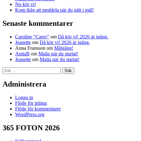
Nu kör vi!
Kom ihåg att meddela när du gått i mål!
Senaste kommentarer
Caroline “Carro”
om
Då kör vi! 2026 är igång.
Jeanette
om
Då kör vi! 2026 är igång.
Anna Fransson
om
Målgång!
AnitaB
om
Maila när du startat!
Jeanette
om
Maila när du startat!
Sök
efter:
Administrera
Logga in
Flöde för inlägg
Flöde för kommentarer
WordPress.org
365 FOTON 2026