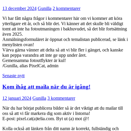
13 december 2024
Gunilla
2 kommentarer
Vi har fått några frågor i kommentarer här om vi kommer att köra
ytterligare ett år, och så blir det. Vi känner att det skulle bli väldigt
tomt att inte ha fotoutmaningen i bakhuvudet, så det blir fortsättning
även 2025.
Anmälningsformuläret är öppnat och temalistan publicerad, se länk i
menylisten ovan!
Värva gärna vänner att delta så att vi blir fler i gänget, och kanske
kan peppa varandra att inte ge upp under året.
Gemensamma fotoutflykter är kul!
/Gunilla, alias PixelCat, admin
Senaste nytt
Kom ihåg att maila när du är igång!
12 januari 2024
Gunilla
3 kommentarer
När du har börjat publicera bilder så är det viktigt att du mailar till
oss så att vi får markera dig som aktiv i listorna!
E-post: pixel.cat(a)telia.com. Byt ut (a) mot @!
Kolla också att länken från ditt namn är korrekt, fullständig och