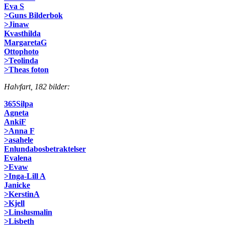
Eva S
>Guns Bilderbok
>Jinaw
Kvasthilda
MargaretaG
Ottophoto
>Teolinda
>Theas foton
Halvfart, 182 bilder:
365Silpa
Agneta
AnkiF
>Anna F
>asahele
Enlundabosbetraktelser
Evalena
>Evaw
>Inga-Lill A
Janicke
>KerstinA
>Kjell
>Linslusmalin
>Lisbeth