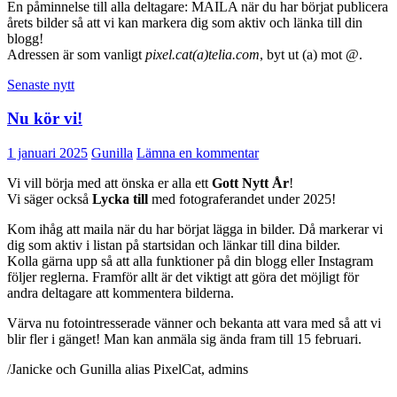
En påminnelse till alla deltagare: MAILA när du har börjat publicera
årets bilder så att vi kan markera dig som aktiv och länka till din
blogg!
Adressen är som vanligt
pixel.cat(a)telia.com
, byt ut (a) mot @.
Senaste nytt
Nu kör vi!
1 januari 2025
Gunilla
Lämna en kommentar
Vi vill börja med att önska er alla ett
Gott Nytt År
!
Vi säger också
Lycka till
med fotograferandet under 2025!
Kom ihåg att maila när du har börjat lägga in bilder. Då markerar vi
dig som aktiv i listan på startsidan och länkar till dina bilder.
Kolla gärna upp så att alla funktioner på din blogg eller Instagram
följer reglerna. Framför allt är det viktigt att göra det möjligt för
andra deltagare att kommentera bilderna.
Värva nu fotointresserade vänner och bekanta att vara med så att vi
blir fler i gänget! Man kan anmäla sig ända fram till 15 februari.
/Janicke och Gunilla alias PixelCat, admins