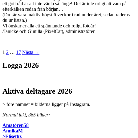
ett gott råd är att inte vänta så länge! Det är inte roligt att vara på
efterkälken redan från början…
(Du får vara inaktiv högst 6 veckor i rad under året, sedan raderas
du ur listan.)
Vi önskar er alla ett spännande och roligt fotoår!
/Janicke och Gunilla (PixelCat), administratörer
Inläggsnavigering
1
2
…
17
Nästa →
Logga 2026
Aktiva deltagare 2026
> före namnet = bilderna ligger på Instagram.
Normal takt, 365 bilder:
Amatören58
AnnikaM
>Elisethz