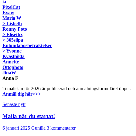
ia
PixelCat
Evaw
Maria W
> Lisbeth
Ronny Foto
> Elisethz
> 365silpa
Enlundabosbetraktelser
> Yvonne
Kvasthilda
Annette
Ottophoto
JinaW
Anna F
Temalistan för 2026 är publicerad och anmälningsformuläret öppet.
Anmäl dig här>>>
Senaste nytt
Maila när du startat!
6 januari 2025
Gunilla
3 kommentarer