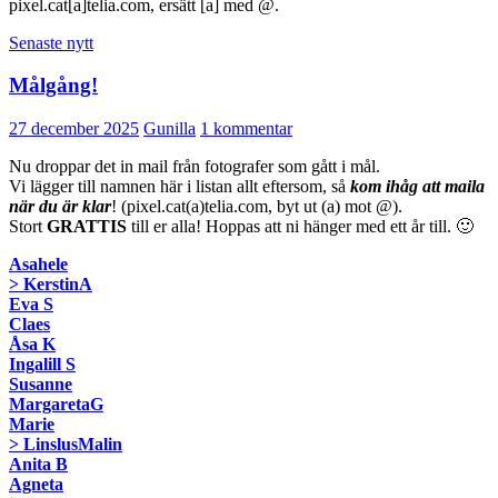
pixel.cat[a]telia.com, ersätt [a] med @.
Senaste nytt
Målgång!
27 december 2025
Gunilla
1 kommentar
Nu droppar det in mail från fotografer som gått i mål.
Vi lägger till namnen här i listan allt eftersom, så
kom ihåg att maila
när du är klar
! (pixel.cat(a)telia.com, byt ut (a) mot @).
Stort
GRATTIS
till er alla! Hoppas att ni hänger med ett år till. 🙂
Asahele
> KerstinA
Eva S
Claes
Åsa K
Ingalill S
Susanne
MargaretaG
Marie
> LinslusMalin
Anita B
Agneta