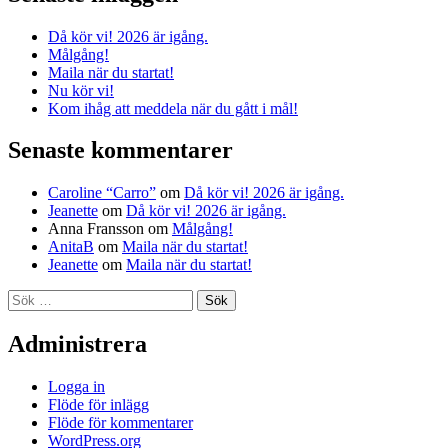
Då kör vi! 2026 är igång.
Målgång!
Maila när du startat!
Nu kör vi!
Kom ihåg att meddela när du gått i mål!
Senaste kommentarer
Caroline “Carro”
om
Då kör vi! 2026 är igång.
Jeanette
om
Då kör vi! 2026 är igång.
Anna Fransson
om
Målgång!
AnitaB
om
Maila när du startat!
Jeanette
om
Maila när du startat!
Sök
efter:
Administrera
Logga in
Flöde för inlägg
Flöde för kommentarer
WordPress.org