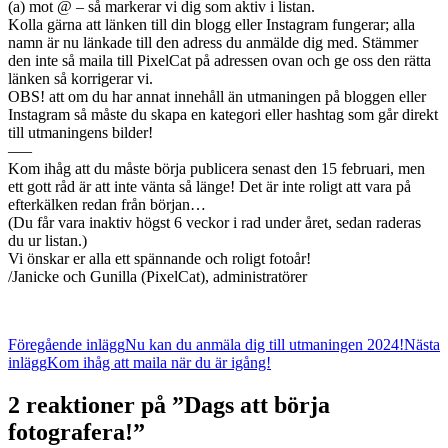
(a) mot @ – så markerar vi dig som aktiv i listan.
Kolla gärna att länken till din blogg eller Instagram fungerar; alla
namn är nu länkade till den adress du anmälde dig med. Stämmer
den inte så maila till PixelCat på adressen ovan och ge oss den rätta
länken så korrigerar vi.
OBS! att om du har annat innehåll än utmaningen på bloggen eller
Instagram så måste du skapa en kategori eller hashtag som går direkt
till utmaningens bilder!
—–
Kom ihåg att du måste börja publicera senast den 15 februari, men
ett gott råd är att inte vänta så länge! Det är inte roligt att vara på
efterkälken redan från början…
(Du får vara inaktiv högst 6 veckor i rad under året, sedan raderas
du ur listan.)
Vi önskar er alla ett spännande och roligt fotoår!
/Janicke och Gunilla (PixelCat), administratörer
Inläggsnavigering
Föregående inlägg
Nu kan du anmäla dig till utmaningen 2024!
Nästa
inlägg
Kom ihåg att maila när du är igång!
2 reaktioner på ”Dags att börja
fotografera!”