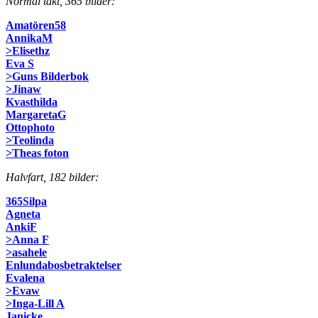
Normal takt, 365 bilder:
Amatören58
AnnikaM
>Elisethz
Eva S
>Guns Bilderbok
>Jinaw
Kvasthilda
MargaretaG
Ottophoto
>Teolinda
>Theas foton
Halvfart, 182 bilder:
365Silpa
Agneta
AnkiF
>Anna F
>asahele
Enlundabosbetraktelser
Evalena
>Evaw
>Inga-Lill A
Janicke