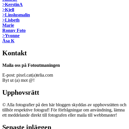
>KerstinA
>Kjell
>Linslusmalin
>Lisbeth
Marie
Ronny Foto
>Yvonne
Åsa K
Kontakt
Maila oss på Fotoutmaningen
E-post: pixel.cat(a)telia.com
Byt ut (a) mot @!
Upphovsrätt
© Alla fotografier på den här bloggen skyddas av upphovsrätten och
tillhör respektive fotograf! För förfrågningar om användning, lämna
ett meddelande direkt till fotografen eller maila till webbmaster!
Senaste inläggen