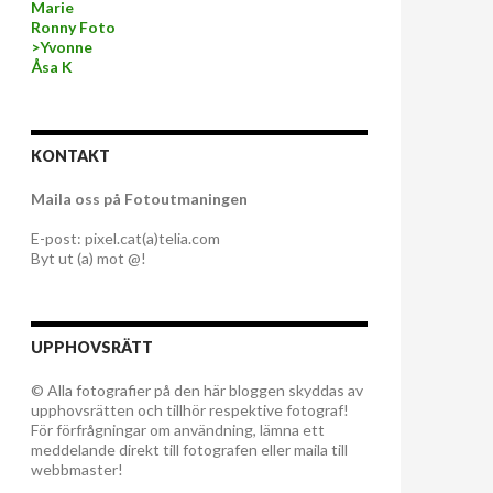
Marie
Ronny Foto
>Yvonne
Åsa K
KONTAKT
Maila oss på Fotoutmaningen
E-post: pixel.cat(a)telia.com
Byt ut (a) mot @!
UPPHOVSRÄTT
© Alla fotografier på den här bloggen skyddas av
upphovsrätten och tillhör respektive fotograf!
För förfrågningar om användning, lämna ett
meddelande direkt till fotografen eller maila till
webbmaster!