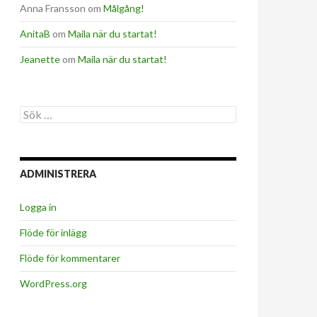
Anna Fransson
om
Målgång!
AnitaB
om
Maila när du startat!
Jeanette
om
Maila när du startat!
Sök
efter:
ADMINISTRERA
Logga in
Flöde för inlägg
Flöde för kommentarer
WordPress.org