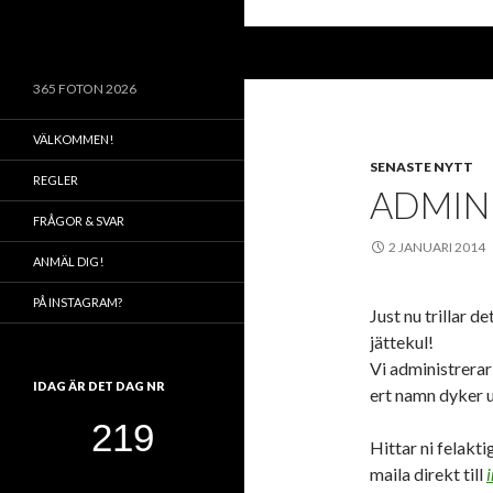
Sök
365 FOTON 2026
VÄLKOMMEN!
SENASTE NYTT
REGLER
ADMIN
FRÅGOR & SVAR
2 JANUARI 2014
ANMÄL DIG!
PÅ INSTAGRAM?
Just nu trillar 
jättekul!
Vi administrerar 
IDAG ÄR DET DAG NR
ert namn dyker u
Hittar ni felakt
maila direkt till