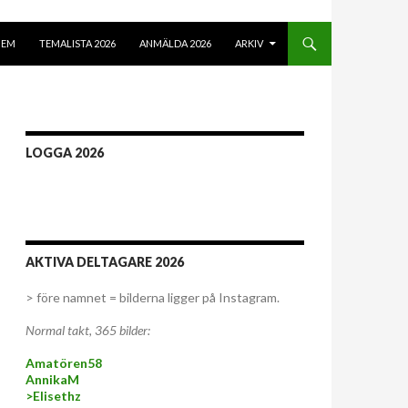
Å TILL INNEHÅLL
HEM
TEMALISTA 2026
ANMÄLDA 2026
ARKIV
LOGGA 2026
AKTIVA DELTAGARE 2026
> före namnet = bilderna ligger på Instagram.
Normal takt, 365 bilder:
Amatören58
AnnikaM
>Elisethz