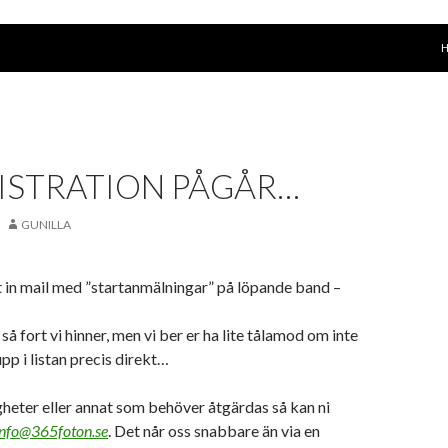
G
ISTRATION PÅGÅR…
GUNILLA
det in mail med ”startanmälningar” på löpande band –
så fort vi hinner, men vi ber er ha lite tålamod om inte
pp i listan precis direkt…
igheter eller annat som behöver åtgärdas så kan ni
info@365foton.se
. Det når oss snabbare än via en