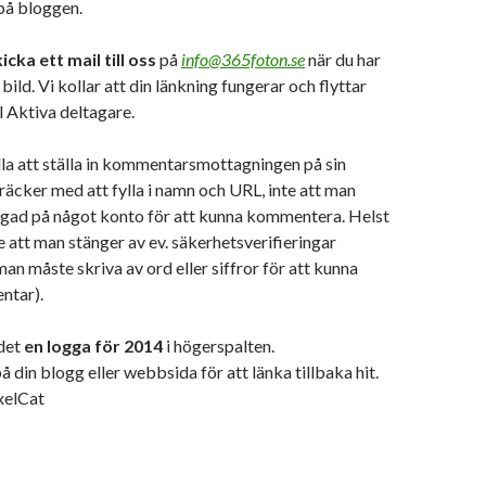
på bloggen.
cka ett mail till oss
på
info@365foton.se
när du har
a bild. Vi kollar att din länkning fungerar och flyttar
l Aktiva deltagare.
lla att ställa in kommentarsmottagningen på sin
 räcker med att fylla i namn och URL, inte att man
ggad på något konto för att kunna kommentera. Helst
se att man stänger av ev. säkerhetsverifieringar
man måste skriva av ord eller siffror för att kunna
ntar).
 det
en logga för 2014
i högerspalten.
 din blogg eller webbsida för att länka tillbaka hit.
ixelCat