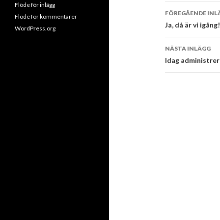
Flöde för inlägg
Inläggsna
FÖREGÅENDE INL
Flöde för kommentarer
Ja, då är vi igång!
WordPress.org
NÄSTA INLÄGG
Idag administrer