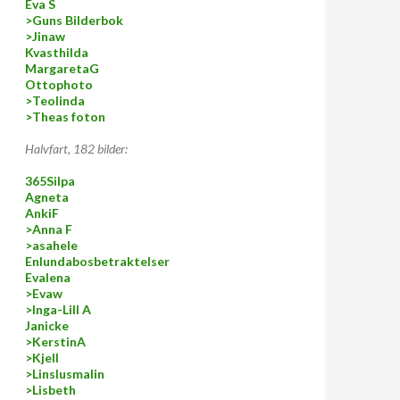
Eva S
>Guns Bilderbok
>Jinaw
Kvasthilda
MargaretaG
Ottophoto
>Teolinda
>Theas foton
Halvfart, 182 bilder:
365Silpa
Agneta
AnkiF
>Anna F
>asahele
Enlundabosbetraktelser
Evalena
>Evaw
>Inga-Lill A
Janicke
>KerstinA
>Kjell
>Linslusmalin
>Lisbeth