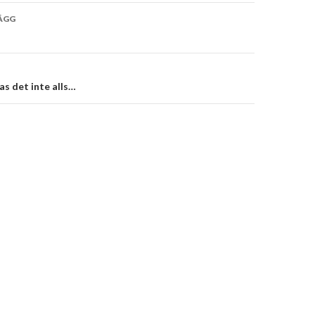
vigering
ÄGG
as det inte alls…