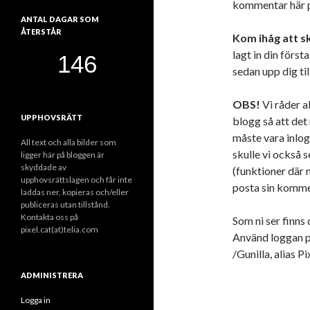
kommentar här 
ANTAL DAGAR SOM
ÅTERSTÅR
Kom ihåg att ski
lagt in din först
sedan upp dig til
OBS!
Vi råder a
UPPHOVSRÄTT
blogg så att det
måste vara inlo
All text och alla bilder som
skulle vi också 
ligger här på bloggen är
skyddade av
(funktioner där 
upphovsrättslagen och får inte
posta sin komme
laddas ner, kopieras och/eller
publiceras utan tillstånd.
Kontakta oss på
Som ni ser finns
pixel.cat(at)telia.com
Använd loggan på
/Gunilla, alias P
ADMINISTRERA
Logga in