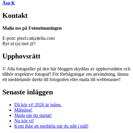
Åsa K
Kontakt
Maila oss på Fotoutmaningen
E-post: pixel.cat(a)telia.com
Byt ut (a) mot @!
Upphovsrätt
© Alla fotografier på den här bloggen skyddas av upphovsrätten och
tillhör respektive fotograf! För förfrågningar om användning, lämna
ett meddelande direkt till fotografen eller maila till webbmaster!
Senaste inläggen
Då kör vi! 2026 är igång.
Målgång!
Maila när du startat!
Nu kör vi!
Kom ihåg att meddela när du gått i mål!