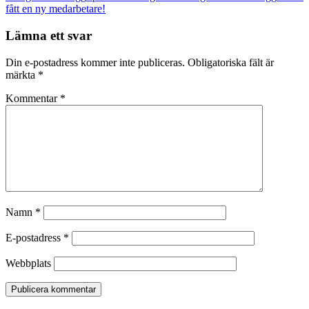
fått en ny medarbetare!
Lämna ett svar
Din e-postadress kommer inte publiceras.
Obligatoriska fält är
märkta
*
Kommentar
*
Namn
*
E-postadress
*
Webbplats