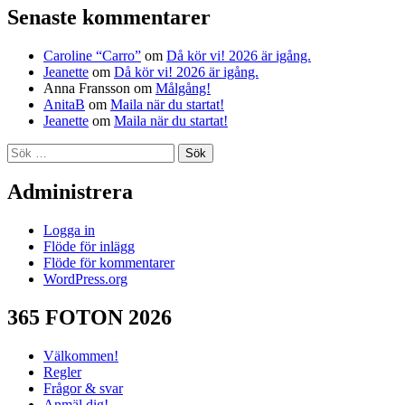
Senaste kommentarer
Caroline “Carro”
om
Då kör vi! 2026 är igång.
Jeanette
om
Då kör vi! 2026 är igång.
Anna Fransson
om
Målgång!
AnitaB
om
Maila när du startat!
Jeanette
om
Maila när du startat!
Sök
efter:
Administrera
Logga in
Flöde för inlägg
Flöde för kommentarer
WordPress.org
365 FOTON 2026
Välkommen!
Regler
Frågor & svar
Anmäl dig!