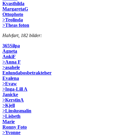
Kvasthilda
MargaretaG
Ottophoto
>Teolinda
>Theas foton
Halvfart, 182 bilder:
365Silpa
Agneta
AnkiF
>Anna F
>asahele
Enlundabosbetraktelser
Evalena
>Evaw
>Inga-Lill A
Janicke
>KerstinA
>Kjell
>Linslusmalin
>Lisbeth
Marie
Ronny Foto
>Yvonne