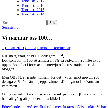
Temalista 2017
Temalista 2016
Temalista 2015
Temalista 2014
Sök
efter:
Senaste nytt
Vi närmar oss 100…
7 januari 2019
Gunilla
Lämna en kommentar
Nu, snart, snart, är vi 100 deltagare…! 🙂
Den som blir nr 100 att anmäla sig får på sedvanligt sätt lite extra
uppmärksamhet i form av en intervju och presentation här på
bloggen.
Men OBS! Det är inte ”fullsatt” för det – vi tar emot upp till 250
deltagare. Så fortsätt att peppa vänner, släktingar och bekanta att
vara med!
Och glöm inte att meddela oss via mail (pixel.cat[a]telia.com) när du
har satt igång att publicera dina bilder!
Inläggsnavigering
Föregående inlägg
Speciellt för dig med Instagram
Nästa inlägg
Vi har