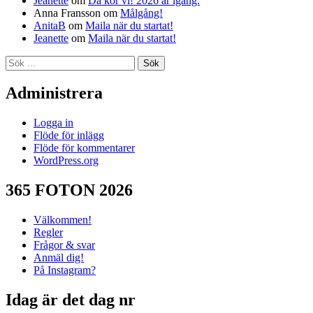
Jeanette
om
Då kör vi! 2026 är igång.
Anna Fransson
om
Målgång!
AnitaB
om
Maila när du startat!
Jeanette
om
Maila när du startat!
Sök
efter:
Administrera
Logga in
Flöde för inlägg
Flöde för kommentarer
WordPress.org
365 FOTON 2026
Välkommen!
Regler
Frågor & svar
Anmäl dig!
På Instagram?
Idag är det dag nr