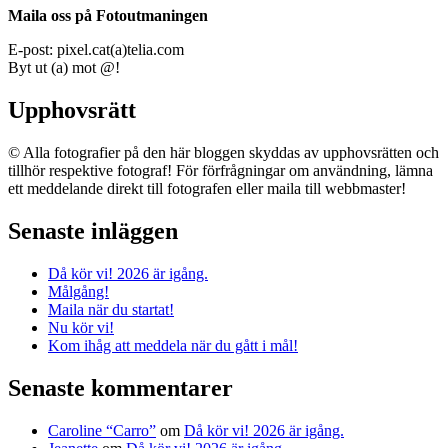
Maila oss på Fotoutmaningen
E-post: pixel.cat(a)telia.com
Byt ut (a) mot @!
Upphovsrätt
© Alla fotografier på den här bloggen skyddas av upphovsrätten och
tillhör respektive fotograf! För förfrågningar om användning, lämna
ett meddelande direkt till fotografen eller maila till webbmaster!
Senaste inläggen
Då kör vi! 2026 är igång.
Målgång!
Maila när du startat!
Nu kör vi!
Kom ihåg att meddela när du gått i mål!
Senaste kommentarer
Caroline “Carro”
om
Då kör vi! 2026 är igång.