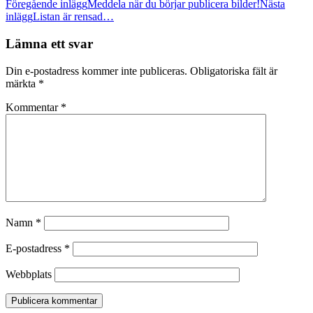
Inläggsnavigering
Föregående inlägg
Meddela när du börjar publicera bilder!
Nästa
inlägg
Listan är rensad…
Lämna ett svar
Din e-postadress kommer inte publiceras.
Obligatoriska fält är
märkta
*
Kommentar
*
Namn
*
E-postadress
*
Webbplats