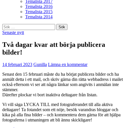
Temalista 2017
Temalista 2016
Temalista 2015
Temalista 2014
Sök
efter:
Senaste nytt
Två dagar kvar att börja publicera
bilder!
14 februari 2023
Gunilla
Lämna en kommentar
Senast den 15 februari måste du ha börjat publicera bilder och ha
anmält detta i ett mail, och skriv gärna din rätta webbadress i mailet
också eftersom vi ser att några länkar som angivits i anmälan inte
stämmer.
Därefter plockar vi bort inaktiva deltagare från listan.
Vi vill säga LYCKA TILL med fotograferandet till alla aktiva
deltagare! Ta fotandet som ett nöje, besök varandras bloggar och
kika på alla fina bilder – och kommentera dem gärna för att hjälpa
fotograferna i utmaningen att bli ännu skickligare!