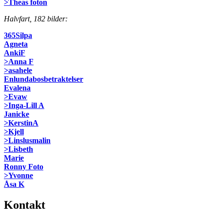
>Theas foton
Halvfart, 182 bilder:
365Silpa
Agneta
AnkiF
>Anna F
>asahele
Enlundabosbetraktelser
Evalena
>Evaw
>Inga-Lill A
Janicke
>KerstinA
>Kjell
>Linslusmalin
>Lisbeth
Marie
Ronny Foto
>Yvonne
Åsa K
Kontakt