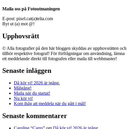
Maila oss på Fotoutmaningen
E-post: pixel.cat(a)telia.com
Byt ut (a) mot @!
Upphovsrätt
© Alla fotografier på den här bloggen skyddas av upphovsrätten och
tillhör respektive fotograf! För förfrågningar om användning, lämna
ett meddelande direkt till fotografen eller maila till webbmaster!
Senaste inläggen
Då kör vi! 2026 är igång.
Målgång!
Maila när du startat!
Nu kör vi!
Kom ihåg att meddela när du gått i mål!
Senaste kommentarer
Caroline “Carro”
om
Då kör vi! 2026 är igång.