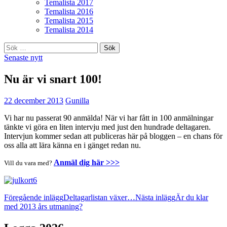
Temalista 2017
Temalista 2016
Temalista 2015
Temalista 2014
Sök
efter:
Senaste nytt
Nu är vi snart 100!
22 december 2013
Gunilla
Vi har nu passerat 90 anmälda! När vi har fått in 100 anmälningar
tänkte vi göra en liten intervju med just den hundrade deltagaren.
Intervjun kommer sedan att publiceras här på bloggen – en chans för
oss alla att lära känna en i gänget redan nu.
Anmäl dig här >>>
Vill du vara med?
Inläggsnavigering
Föregående inlägg
Deltagarlistan växer…
Nästa inlägg
Är du klar
med 2013 års utmaning?