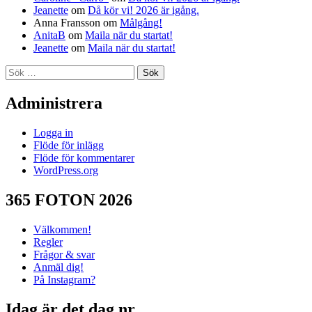
Jeanette
om
Då kör vi! 2026 är igång.
Anna Fransson
om
Målgång!
AnitaB
om
Maila när du startat!
Jeanette
om
Maila när du startat!
Sök
efter:
Administrera
Logga in
Flöde för inlägg
Flöde för kommentarer
WordPress.org
365 FOTON 2026
Välkommen!
Regler
Frågor & svar
Anmäl dig!
På Instagram?
Idag är det dag nr