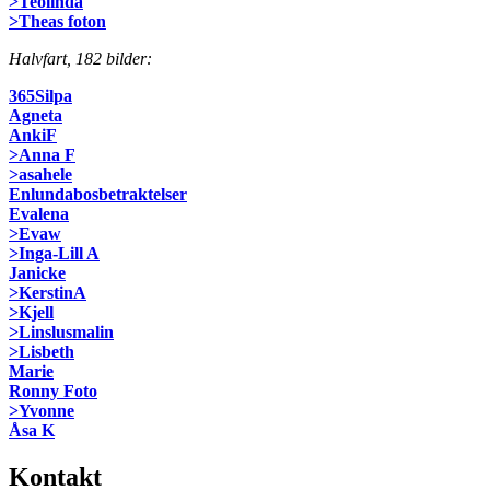
>Teolinda
>Theas foton
Halvfart, 182 bilder:
365Silpa
Agneta
AnkiF
>Anna F
>asahele
Enlundabosbetraktelser
Evalena
>Evaw
>Inga-Lill A
Janicke
>KerstinA
>Kjell
>Linslusmalin
>Lisbeth
Marie
Ronny Foto
>Yvonne
Åsa K
Kontakt