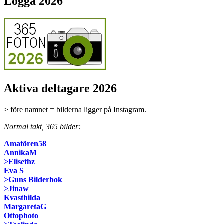
Logga 2026
Aktiva deltagare 2026
> före namnet = bilderna ligger på Instagram.
Normal takt, 365 bilder:
Amatören58
AnnikaM
>Elisethz
Eva S
>Guns Bilderbok
>Jinaw
Kvasthilda
MargaretaG
Ottophoto