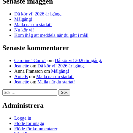
Senaste inläggen
Då kör vi! 2026 är igång.
Målgång!
Maila när du startat!
Nu kör vi!
Kom ihåg att meddela när du gått i mål!
Senaste kommentarer
Caroline “Carro”
om
Då kör vi! 2026 är igång.
Jeanette
om
Då kör vi! 2026 är igång.
Anna Fransson
om
Målgång!
AnitaB
om
Maila när du startat!
Jeanette
om
Maila när du startat!
Sök
efter:
Administrera
Logga in
Flöde för inlägg
Flöde för kommentarer