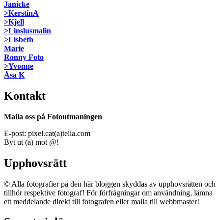
Janicke
>KerstinA
>Kjell
>Linslusmalin
>Lisbeth
Marie
Ronny Foto
>Yvonne
Åsa K
Kontakt
Maila oss på Fotoutmaningen
E-post: pixel.cat(a)telia.com
Byt ut (a) mot @!
Upphovsrätt
© Alla fotografier på den här bloggen skyddas av upphovsrätten och
tillhör respektive fotograf! För förfrågningar om användning, lämna
ett meddelande direkt till fotografen eller maila till webbmaster!