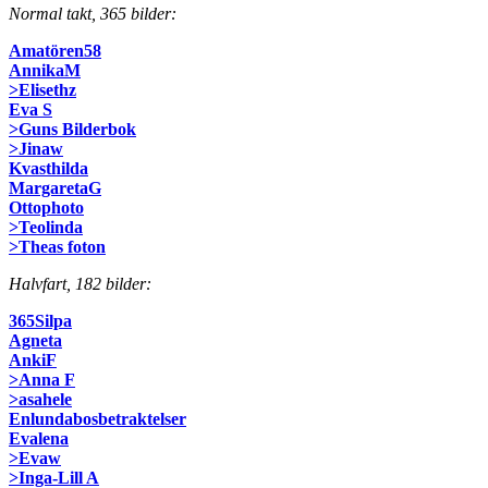
Normal takt, 365 bilder:
Amatören58
AnnikaM
>Elisethz
Eva S
>Guns Bilderbok
>Jinaw
Kvasthilda
MargaretaG
Ottophoto
>Teolinda
>Theas foton
Halvfart, 182 bilder:
365Silpa
Agneta
AnkiF
>Anna F
>asahele
Enlundabosbetraktelser
Evalena
>Evaw
>Inga-Lill A