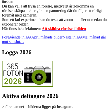
önskar.
Du kan välja att frysa en rörelse, medvetet åstadkomma en
rörelseoskärpa – eller göra en panorering där du följer ett rörligt
föremål med kameran.
Som ett kul experiment kan du testa att zooma in eller ut medan du
exponerar bilden.
Här finns hela lektionen:
Att skildra rörelse i bilden
Inläggsnavigering
Föregående inlägg
April månads bilder
Nästa inlägg
Maj månad går
mot sitt slut…
Logga 2026
Aktiva deltagare 2026
> före namnet = bilderna ligger på Instagram.