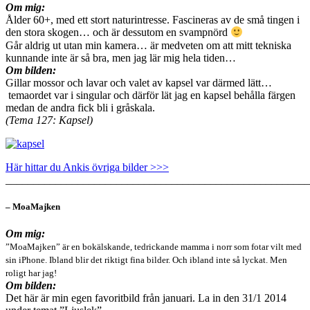
Om mig:
Ålder 60+, med ett stort naturintresse. Fascineras av de små tingen i
den stora skogen… och är dessutom en svampnörd
Går aldrig ut utan min kamera… är medveten om att mitt tekniska
kunnande inte är så bra, men jag lär mig hela tiden…
Om bilden:
Gillar mossor och lavar och valet av kapsel var därmed lätt…
temaordet var i singular och därför lät jag en kapsel behålla färgen
medan de andra fick bli i gråskala.
(Tema 127: Kapsel)
Här hittar du Ankis övriga bilder >>>
_______________________________________________________
– MoaMajken
Om mig:
”MoaMajken” är en bokälskande, tedrickande mamma i norr som fotar vilt med
sin iPhone. Ibland blir det riktigt fina bilder. Och ibland inte så lyckat. Men
roligt har jag!
Om bilden:
Det här är min egen favoritbild från januari. La in den 31/1 2014