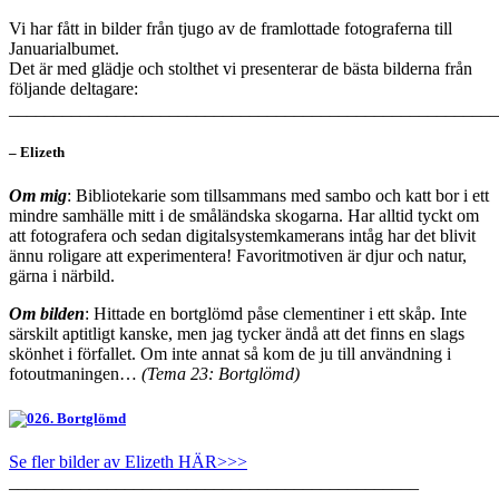
Vi har fått in bilder från tjugo av de framlottade fotograferna till
Januarialbumet.
Det är med glädje och stolthet vi presenterar de bästa bilderna från
följande deltagare:
_______________________________________________________
– Elizeth
Om mig
: Bibliotekarie som tillsammans med sambo och katt bor i ett
mindre samhälle mitt i de småländska skogarna. Har alltid tyckt om
att fotografera och sedan digitalsystemkamerans intåg har det blivit
ännu roligare att experimentera! Favoritmotiven är djur och natur,
gärna i närbild.
Om bilden
: Hittade en bortglömd påse clementiner i ett skåp. Inte
särskilt aptitligt kanske, men jag tycker ändå att det finns en slags
skönhet i förfallet. Om inte annat så kom de ju till användning i
fotoutmaningen…
(Tema 23: Bortglömd)
Se fler bilder av Elizeth HÄR>>>
______________________________________________