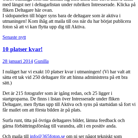
med längst ner i deltagarlistan under rubriken Intresserade. Klicka på
fliken Deltagare här ovan.
I sidopanelen till höger syns bara de deltagare som är aktiva i
utmaningen! Kom ihåg att maila till oss när du har börjat publicera
foton så att vi kan flytta upp dig till Aktiva.
Senaste nytt
10 platser kvar!
28 januari 2014
Gunilla
I nuläget har vi exakt 10 platser kvar i utmaningen! (Vi har valt att
sätta ett tak vid 250 deltagare för att hinna administrera på ett bra
sätt.)
Det är 215 fotografer som är igång redan, och 25 ligger i
startgroparna. De finns i listan över Intresserade under fliken
Deltagare, men flyttas upp till Aktiva och syns på startsidan så fort vi
får mailet om att första bilden är på plats.
Surfa runt, titta på övriga deltagares bilder, lämna feedback och
gärna förbättringsförslag till varandra, allt i en positiv anda.
Och maila till
info@365foton.se
om ni ser något tekniskt som