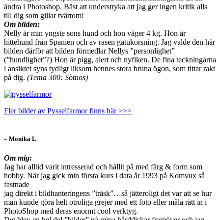
ändra i Photoshop. Bäst att understryka att jag ger ingen kritik alls
till dig som gillar tvärtom!
Om bilden:
Nelly är min yngste sons hund och hon väger 4 kg. Hon är
hittehund från Spanien och av rasen gatukorsning. Jag valde den här
bilden därför att bilden förmedlar Nellys ”personlighet”
(”hundlighet”?) Hon är pigg, alert och nyfiken. De fina teckningarna
i ansiktet syns tydligt liksom hennes stora bruna ögon, som tittar rakt
på dig.
(Tema 300: Sötnos)
Fler bilder av Pysselfarmor finns här >>>
_______________________________________________________
– Monika L
Om mig:
Jag har alltid varit intresserad och hållit på med färg & form som
hobby. När jag gick min första kurs i data år 1993 på Komvux så
fastnade
jag direkt i bildhanteringens ”träsk”…så jätteroligt det var att se hur
man kunde göra helt otroliga grejer med ett foto eller måla rätt in i
PhotoShop med deras enormt cool verktyg.
Det blev en hel del ”bilder” på mina hårddiskar framöver och jag