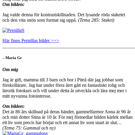
Om bilden:
Jag valde denna för kontrastskillnaden. Det lysande röda staketet
och den vita snön som format sig uppå.
(Tema 285: Staket)
Här finns Pernillas bilder >>>
_______________________________________________________
– Maria Gr
Om mig
:
Jag är gift, mamma till 3 barn och bor i Piteå där jag jobbar som
förskollärare. Jag har under förra året gått en fantastiskt rolig och
lärorik fotokurs och vill under detta år utveckla och lära mej mer i
mitt nyvunna fotointresse.
Om bilden
:
Det är 86 års skillnad på deras händer, gammelfarmor Anna är 96 år
och min dotter Stina är 10 år. För mej förmedlar bilden kärlek mellan
ett liv som precis har börjat och ett annat liv som snart är slut…
(Tema 75: Gammal och ny)