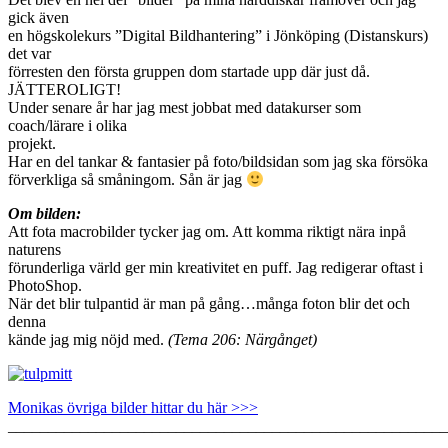
gick även
en högskolekurs ”Digital Bildhantering” i Jönköping (Distanskurs)
det var
förresten den första gruppen dom startade upp där just då.
JÄTTEROLIGT!
Under senare år har jag mest jobbat med datakurser som
coach/lärare i olika
projekt.
Har en del tankar & fantasier på foto/bildsidan som jag ska försöka
förverkliga så småningom. Sån är jag
Om bilden:
Att fota macrobilder tycker jag om. Att komma riktigt nära inpå
naturens
förunderliga värld ger min kreativitet en puff. Jag redigerar oftast i
PhotoShop.
När det blir tulpantid är man på gång…många foton blir det och
denna
kände jag mig nöjd med.
(Tema 206: Närgånget)
Monikas övriga bilder hittar du här >>>
_______________________________________________________