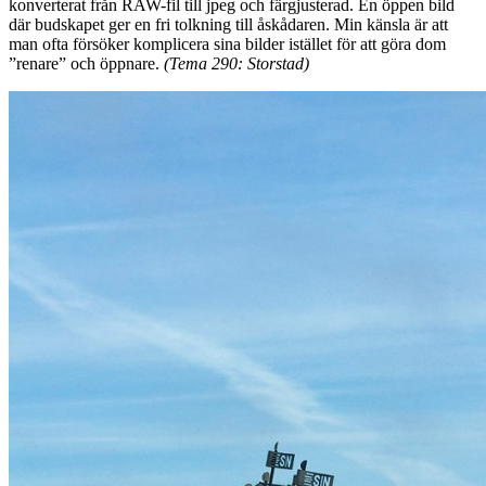
konverterat från RAW-fil till jpeg och färgjusterad. En öppen bild
där budskapet ger en fri tolkning till åskådaren. Min känsla är att
man ofta försöker komplicera sina bilder istället för att göra dom
”renare” och öppnare.
(Tema 290: Storstad)