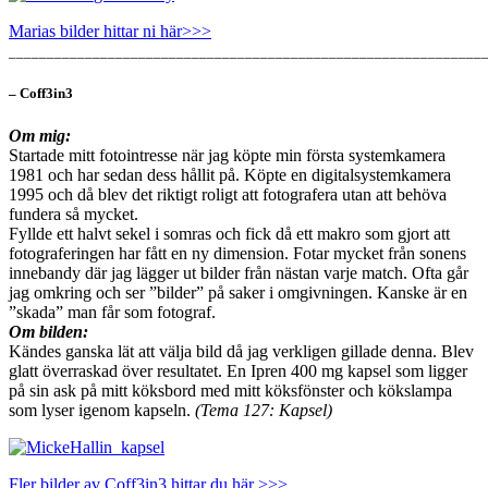
Marias bilder hittar ni här>>>
______________________________________________________________
– Coff3in3
Om mig:
Startade mitt fotointresse när jag köpte min första systemkamera
1981 och har sedan dess hållit på. Köpte en digitalsystemkamera
1995 och då blev det riktigt roligt att fotografera utan att behöva
fundera så mycket.
Fyllde ett halvt sekel i somras och fick då ett makro som gjort att
fotograferingen har fått en ny dimension. Fotar mycket från sonens
innebandy där jag lägger ut bilder från nästan varje match. Ofta går
jag omkring och ser ”bilder” på saker i omgivningen. Kanske är en
”skada” man får som fotograf.
Om bilden:
Kändes ganska lät att välja bild då jag verkligen gillade denna. Blev
glatt överraskad över resultatet. En Ipren 400 mg kapsel som ligger
på sin ask på mitt köksbord med mitt köksfönster och kökslampa
som lyser igenom kapseln.
(Tema 127: Kapsel)
Fler bilder av Coff3in3 hittar du här >>>