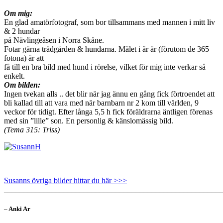
Om mig:
En glad amatörfotograf, som bor tillsammans med mannen i mitt liv
& 2 hundar
på Nävlingeåsen i Norra Skåne.
Fotar gärna trädgården & hundarna. Målet i år är (förutom de 365
fotona) är att
få till en bra bild med hund i rörelse, vilket för mig inte verkar så
enkelt.
Om bilden:
Ingen tvekan alls .. det blir när jag ännu en gång fick förtroendet att
bli kallad till att vara med när barnbarn nr 2 kom till världen, 9
veckor för tidigt. Efter långa 5,5 h fick föräldrarna äntligen förenas
med sin ”lille” son. En personlig & känslomässig bild.
(Tema 315: Triss)
Susanns övriga bilder hittar du här >>>
_______________________________________________________
– Anki Ar