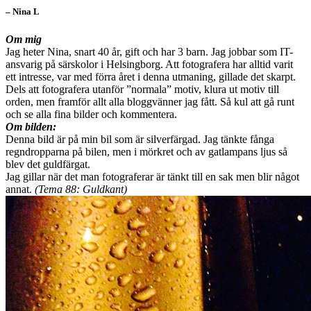
– Nina L
Om mig
Jag heter Nina, snart 40 år, gift och har 3 barn. Jag jobbar som IT-
ansvarig på särskolor i Helsingborg. Att fotografera har alltid varit
ett intresse, var med förra året i denna utmaning, gillade det skarpt.
Dels att fotografera utanför ”normala” motiv, klura ut motiv till
orden, men framför allt alla bloggvänner jag fått. Så kul att gå runt
och se alla fina bilder och kommentera.
Om bilden:
Denna bild är på min bil som är silverfärgad. Jag tänkte fånga
regndropparna på bilen, men i mörkret och av gatlampans ljus så
blev det guldfärgat.
Jag gillar när det man fotograferar är tänkt till en sak men blir något
annat.
(Tema 88: Guldkant)