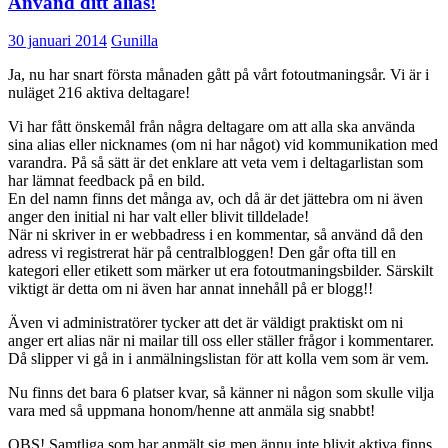
Använd ditt alias!
30 januari 2014
Gunilla
Ja, nu har snart första månaden gått på vårt fotoutmaningsår. Vi är i
nuläget 216 aktiva deltagare!
Vi har fått önskemål från några deltagare om att alla ska använda
sina alias eller nicknames (om ni har något) vid kommunikation med
varandra. På så sätt är det enklare att veta vem i deltagarlistan som
har lämnat feedback på en bild.
En del namn finns det många av, och då är det jättebra om ni även
anger den initial ni har valt eller blivit tilldelade!
När ni skriver in er webbadress i en kommentar, så använd då den
adress vi registrerat här på centralbloggen! Den går ofta till en
kategori eller etikett som märker ut era fotoutmaningsbilder. Särskilt
viktigt är detta om ni även har annat innehåll på er blogg!!
Även vi administratörer tycker att det är väldigt praktiskt om ni
anger ert alias när ni mailar till oss eller ställer frågor i kommentarer.
Då slipper vi gå in i anmälningslistan för att kolla vem som är vem.
Nu finns det bara 6 platser kvar, så känner ni någon som skulle vilja
vara med så uppmana honom/henne att anmäla sig snabbt!
OBS! Samtliga som har anmält sig men ännu inte blivit aktiva finns