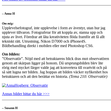
_______________________________________________________
– Anna H
Om mig:
Upplevelsefotograf, inte upplevelse i form av äventyr, utan hur jag
upplever tillvaron. Fotograferar för att koppla av, stanna upp och
njuta av livet. Föredrar att låta kreativiteten flöda framför att få allt
tekniskt rätt. Utrustning, Nikon D7000 och iPhone4S.
Bildbehandling direkt i mobilen eller med Photoshop CS6.
Om bilden:
”Observatör”. Nöjd med att betraktarens blick dras mot observatören
genom att skärpan ligger på honom. Då ursprungsbilden blev lite
rörig med mycket färger valde jag att konvertera till svartvitt och på
så sätt lugna ner bilden. Jag hoppas att bilden väcker nyfikenhet hos
betraktaren och att den berättar en historia.
(Tema 210: Observatör)
Annas bilder hittar du här >>>
_______________________________________________________
– Susann H