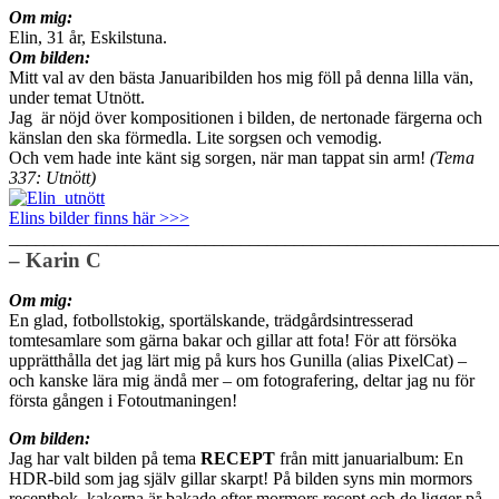
Om mig:
Elin, 31 år, Eskilstuna.
Om bilden:
Mitt val av den bästa Januaribilden hos mig föll på denna lilla vän,
under temat Utnött.
Jag är nöjd över kompositionen i bilden, de nertonade färgerna och
känslan den ska förmedla. Lite sorgsen och vemodig.
Och vem hade inte känt sig sorgen, när man tappat sin arm!
(Tema
337: Utnött)
Elins bilder finns här >>>
_______________________________________________________
– Karin C
Om mig:
En glad, fotbollstokig, sportälskande, trädgårdsintresserad
tomtesamlare som gärna bakar och gillar att fota! För att försöka
upprätthålla det jag lärt mig på kurs hos Gunilla (alias PixelCat) –
och kanske lära mig ändå mer – om fotografering, deltar jag nu för
första gången i Fotoutmaningen!
Om bilden:
Jag har valt bilden på tema
RECEPT
från mitt januarialbum: En
HDR-bild som jag själv gillar skarpt! På bilden syns min mormors
receptbok, kakorna är bakade efter mormors recept och de ligger på