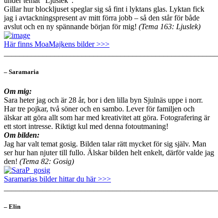
under temat ”Ljuslek”.
Gillar hur blockljuset speglar sig så fint i lyktans glas. Lyktan fick
jag i avtackningspresent av mitt förra jobb – så den står för både
avslut och en ny spännande början för mig!
(Tema 163: Ljuslek)
Här finns MoaMajkens bilder >>>
_______________________________________________________
– Saramaria
Om mig:
Sara heter jag och är 28 år, bor i den lilla byn Sjulnäs uppe i norr.
Har tre pojkar, två söner och en sambo. Lever för familjen och
älskar att göra allt som har med kreativitet att göra. Fotografering är
ett stort intresse. Riktigt kul med denna fotoutmaning!
Om bilden:
Jag har valt temat gosig. Bilden talar rätt mycket för sig själv. Man
ser hur han njuter till fullo. Älskar bilden helt enkelt, därför valde jag
den!
(Tema 82: Gosig)
Saramarias bilder hittar du här >>>
_______________________________________________________
– Elin